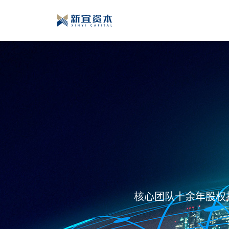
核心团队十余年股权