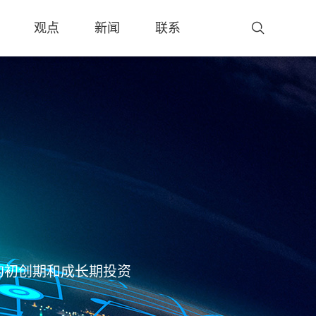
观点
新闻
联系
的初创期和成长期投资