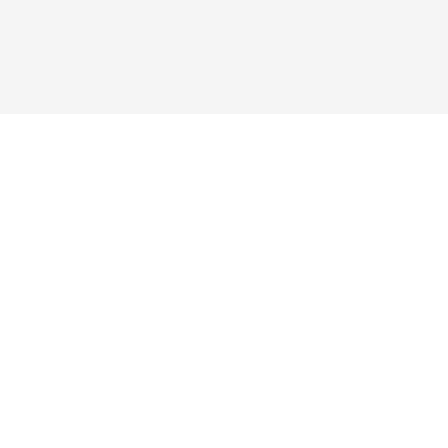
21138号-1
京ICP备20021138号-2