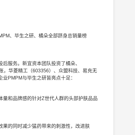
MPM、毕生之研、橘朵全部跻身总销量榜
投后服务。新宜资本团队投资了橘朵、
账，华菱精工（603356）、众盟科技、易充无
业PMPM与毕生之研皆亮点十足：
体量和品牌感的针对Z世代人群的头部护肤品品
效果的同时减少猛药带来的刺激性，改进肤