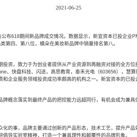
2021-06-25
技公布618期间新品牌成交情况。数据显示，新宜资本已投企业P
个护品类第四、第八位，橘朵在美妆新品牌中销量排名第八。
期投资，致力于为创业者提供从产业资源到再融资对接的全方位
one、快盘科技、闪送，高思教育，泰禾光电（603656），慧算
费和企业服务领域投资成功率颇高的机构之一。新宜资本的已投企
品牌概念落实到最终产品的把控能力远超同行，有机会成为兼具
众化的事，品牌主要通过创新的产品形态，技术工艺，提升产品
研倡导实验室精神，打造一个兼具理性和颠覆性的品牌形象。